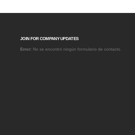
JOIN FOR COMPANY UPDATES
Error:
No se encontró ningún formulario de contacto.