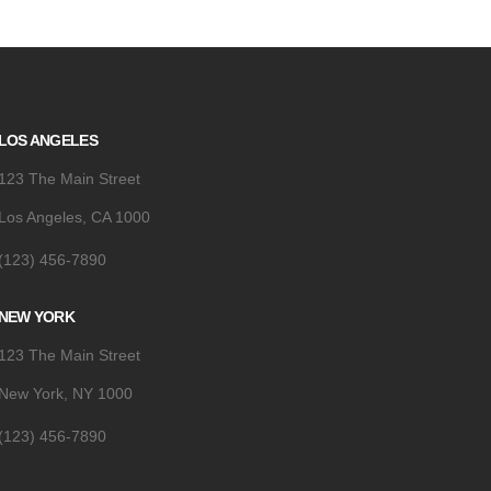
LOS ANGELES
123 The Main Street
Los Angeles, CA 1000
(123) 456-7890
NEW YORK
123 The Main Street
New York, NY 1000
(123) 456-7890